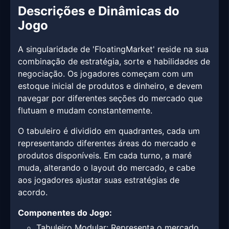
Descrições e Dinâmicas do
Jogo
A singularidade de 'FloatingMarket' reside na sua
combinação de estratégia, sorte e habilidades de
negociação. Os jogadores começam com um
estoque inicial de produtos e dinheiro, e devem
navegar por diferentes seções do mercado que
flutuam e mudam constantemente.
O tabuleiro é dividido em quadrantes, cada um
representando diferentes áreas do mercado e
produtos disponíveis. Em cada turno, a maré
muda, alterando o layout do mercado, e cabe
aos jogadores ajustar suas estratégias de
acordo.
Componentes do Jogo:
Tabuleiro Modular: Representa o mercado