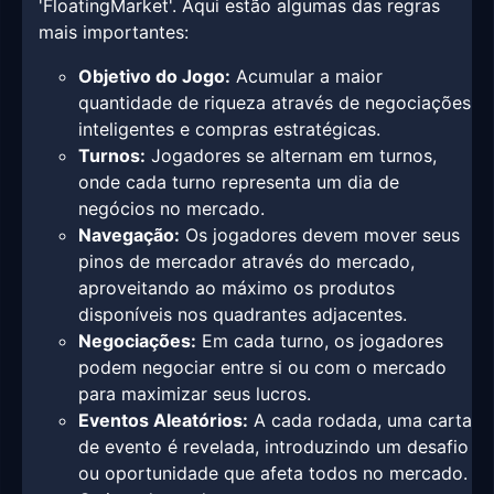
'FloatingMarket'. Aqui estão algumas das regras
mais importantes:
Objetivo do Jogo:
Acumular a maior
quantidade de riqueza através de negociações
inteligentes e compras estratégicas.
Turnos:
Jogadores se alternam em turnos,
onde cada turno representa um dia de
negócios no mercado.
Navegação:
Os jogadores devem mover seus
pinos de mercador através do mercado,
aproveitando ao máximo os produtos
disponíveis nos quadrantes adjacentes.
Negociações:
Em cada turno, os jogadores
podem negociar entre si ou com o mercado
para maximizar seus lucros.
Eventos Aleatórios:
A cada rodada, uma carta
de evento é revelada, introduzindo um desafio
ou oportunidade que afeta todos no mercado.