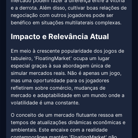
mercado podem fazer a diferença entre a vitória
e a derrota. Além disso, cultivar boas relações de
negociação com outros jogadores pode ser
benéfico em situações multilaterais complexas.
Impacto e Relevância Atual
Em meio à crescente popularidade dos jogos de
tabuleiro, 'FloatingMarket' ocupa um lugar
especial graças à sua abordagem única de
simular mercados reais. Não é apenas um jogo,
mas uma oportunidade para os jogadores
refletirem sobre comércio, mudanças de
mercado e adaptabilidade em um mundo onde a
volatilidade é uma constante.
O conceito de um mercado flutuante ressoa em
tempos de atualizações dinâmicas econômicas e
ambientais. Este encaixe com a realidade
contemporânea mantém 'FloatingMarket' não