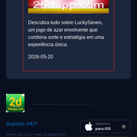
Descubra tudo sobre LuckySeven,
um jogo de azar envolvente que
combina sorte e estratégia em uma
experiência única.
2026-05-20
Suporte 24/7
Aplicativo
para iOS
Envie-nos um e-mail se ainda tiver