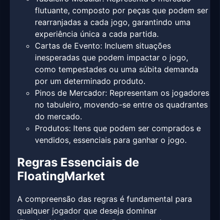
flutuante, composto por peças que podem ser
rearranjadas a cada jogo, garantindo uma
experiência única a cada partida.
Cartas de Evento: Incluem situações
inesperadas que podem impactar o jogo,
como tempestades ou uma súbita demanda
por um determinado produto.
Pinos de Mercador: Representam os jogadores
no tabuleiro, movendo-se entre os quadrantes
do mercado.
Produtos: Itens que podem ser comprados e
vendidos, essenciais para ganhar o jogo.
Regras Essenciais de
FloatingMarket
A compreensão das regras é fundamental para
qualquer jogador que deseja dominar