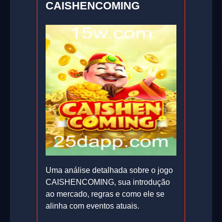
CAISHENCOMING
Uma análise detalhada sobre o jogo
CAISHENCOMING, sua introdução
ao mercado, regras e como ele se
alinha com eventos atuais.