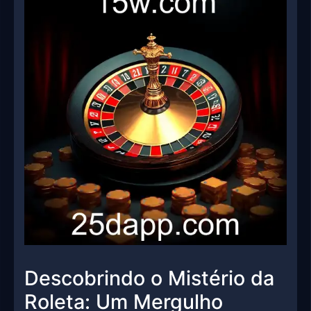
Descobrindo o Mistério da
Roleta: Um Mergulho