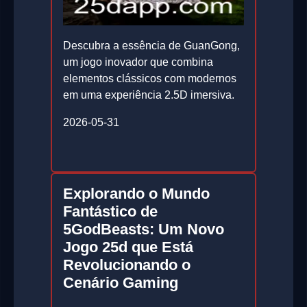
Descubra a essência de GuanGong,
um jogo inovador que combina
elementos clássicos com modernos
em uma experiência 2.5D imersiva.
2026-05-31
Explorando o Mundo
Fantástico de
5GodBeasts: Um Novo
Jogo 25d que Está
Revolucionando o
Cenário Gaming