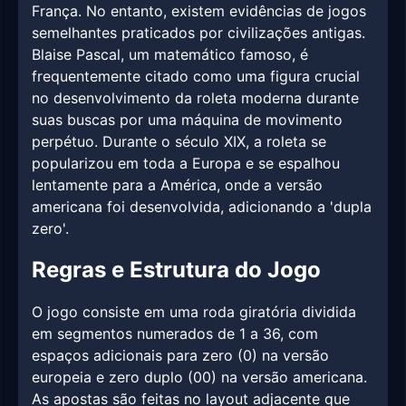
França. No entanto, existem evidências de jogos
semelhantes praticados por civilizações antigas.
Blaise Pascal, um matemático famoso, é
frequentemente citado como uma figura crucial
no desenvolvimento da roleta moderna durante
suas buscas por uma máquina de movimento
perpétuo. Durante o século XIX, a roleta se
popularizou em toda a Europa e se espalhou
lentamente para a América, onde a versão
americana foi desenvolvida, adicionando a 'dupla
zero'.
Regras e Estrutura do Jogo
O jogo consiste em uma roda giratória dividida
em segmentos numerados de 1 a 36, com
espaços adicionais para zero (0) na versão
europeia e zero duplo (00) na versão americana.
As apostas são feitas no layout adjacente que