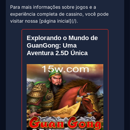
Para mais informações sobre jogos e a
experiência completa de cassino, você pode
visitar nossa [página inicial](/).
Explorando o Mundo de
GuanGong: Uma
Aventura 2.5D Única