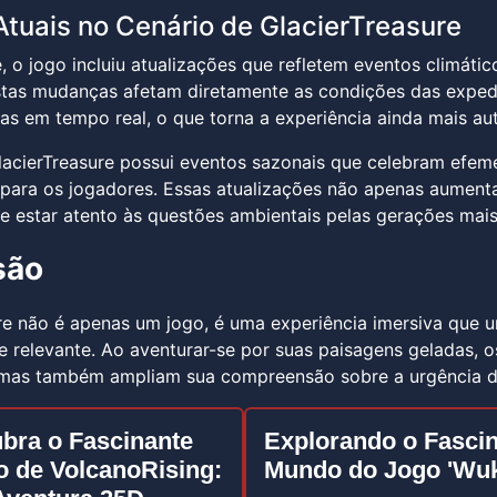
Atuais no Cenário de GlacierTreasure
 o jogo incluiu atualizações que refletem eventos climáti
stas mudanças afetam diretamente as condições das exped
ias em tempo real, o que torna a experiência ainda mais aut
lacierTreasure possui eventos sazonais que celebram efemé
para os jogadores. Essas atualizações não apenas aument
e estar atento às questões ambientais pelas gerações mais
são
re não é apenas um jogo, é uma experiência imersiva que 
 relevante. Ao aventurar-se por suas paisagens geladas, 
mas também ampliam sua compreensão sobre a urgência da
bra o Fascinante
Explorando o Fasci
 de VolcanoRising:
Mundo do Jogo 'Wu