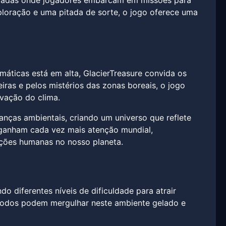
eladas onde jogadores embarcam em missões para
loração e uma pitada de sorte, o jogo oferece uma
ticas está em alta, GlacierTreasure convida os
eiras e pelos mistérios das zonas boreais, o jogo
vação do clima.
nças ambientais, criando um universo que reflete
r ganham cada vez mais atenção mundial,
ações humanas no nosso planeta.
o diferentes níveis de dificuldade para atrair
, todos podem mergulhar neste ambiente gelado e