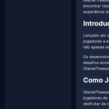
GlacierTreas
encontrar tes
experiência ú
Introdu
Lançado em u
jogadores a ex
não apenas e
Os desenvolve
desafios ecol
GlacierTreasu
Como Jo
GlacierTreasu
jogadores de 
desfrutar da 