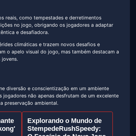
cos reais, como tempestades e derretimentos
ições no jogo, obrigando os jogadores a adaptar
êntica e desafiadora.
rides climáticas e trazem novos desafios e
am o apelo visual do jogo, mas também destacam a
 jovens.
une diversão e conscientização em um ambiente
os jogadores não apenas desfrutam de um excelente
 preservação ambiental.
nante
Explorando o Mundo de
kong'
StempedeRushSpeedy: