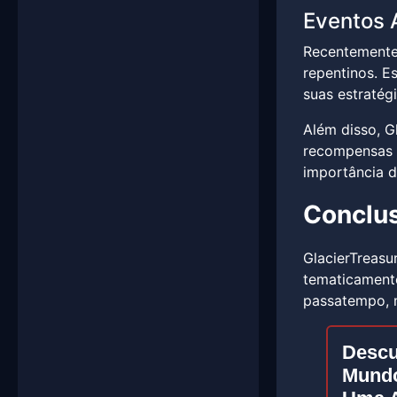
Eventos 
Recentemente,
repentinos. E
suas estratég
Além disso, G
recompensas 
importância d
Conclu
GlacierTreasu
tematicamente
passatempo, 
Descu
Mundo