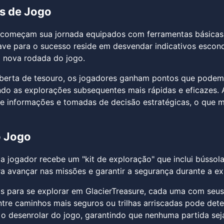
s de Jogo
começam sua jornada equipados com ferramentas básicas e
ave para o sucesso reside em desvendar indicativos escond
 nova rodada do jogo.
berta de tesouro, os jogadores ganham pontos que podem 
do as explorações subsequentes mais rápidas e eficazes. 
de informações e tomadas de decisão estratégicas, o que 
o Jogo
da jogador recebe um "kit de exploração" que inclui bússola
ra avançar nas missões e garantir a segurança durante a e
as para se explorar em GlacierTreasure, cada uma com seus
tre caminhos mais seguros ou trilhas arriscadas pode det
 o desenrolar do jogo, garantindo que nenhuma partida seja