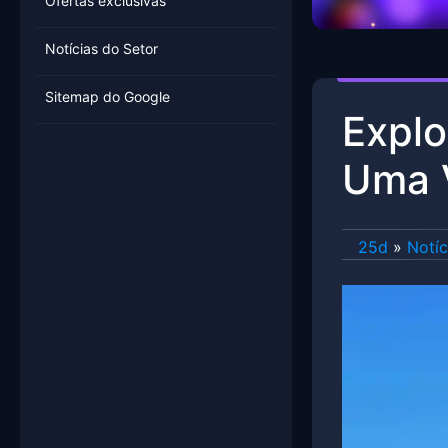
Ofertas exclusivas
Notícias do Setor
Sitemap do Google
Explo
Uma 
25d
»
Notíc