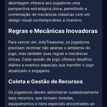
abordagem oferece aos jogadores uma
perspectiva estratégica única, permitindo a
combinação de mecânicas clássicas com um
design visual contemporâneo e imersivo.
Regras e Mecânicas Inovadoras
Para vencer em JollyTreasures, os jogadores
precisam dominar não apenas o ambiente do
jogo, mas também suas regras e mecânicas
únicas. Cada sessão de jogo oferece desafios
diários e eventos especiais que mantêm o jogo
atualizado e engajante.
Coleta e Gestão de Recursos
Os jogadores devem administrar cuidadosamente
seus recursos, que incluem moedas,
equipamentos e itens especiais encontrados ao