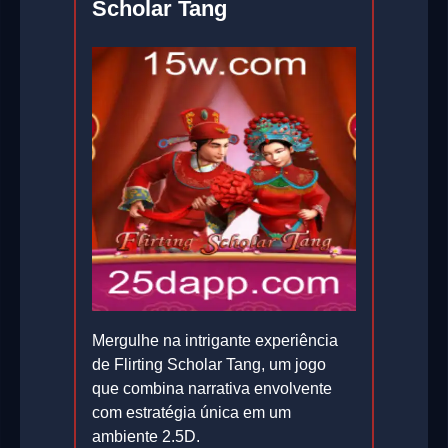
Scholar Tang
Mergulhe na intrigante experiência
de Flirting Scholar Tang, um jogo
que combina narrativa envolvente
com estratégia única em um
ambiente 2.5D.