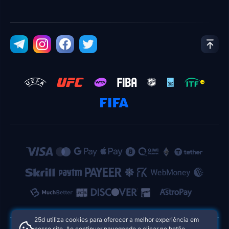
25d utiliza cookies para oferecer a melhor experiência em
nosso site. Ao continuar navegando e clicar no botão