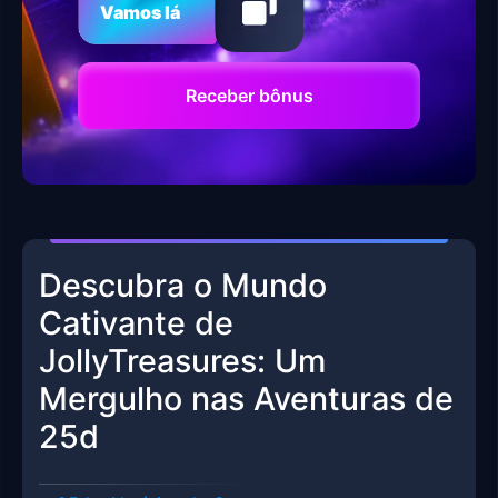
Vamos lá
Receber bônus
Descubra o Mundo
Cativante de
JollyTreasures: Um
Mergulho nas Aventuras de
25d