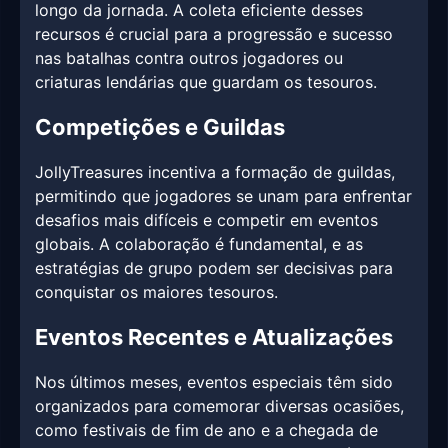
longo da jornada. A coleta eficiente desses
recursos é crucial para a progressão e sucesso
nas batalhas contra outros jogadores ou
criaturas lendárias que guardam os tesouros.
Competições e Guildas
JollyTreasures incentiva a formação de guildas,
permitindo que jogadores se unam para enfrentar
desafios mais difíceis e competir em eventos
globais. A colaboração é fundamental, e as
estratégias de grupo podem ser decisivas para
conquistar os maiores tesouros.
Eventos Recentes e Atualizações
Nos últimos meses, eventos especiais têm sido
organizados para comemorar diversas ocasiões,
como festivais de fim de ano e a chegada de