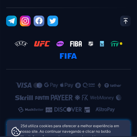
25d utiliza cookies para oferecer a melhor experiência em
nosso site. Ao continuar navegando e clicar no botão
“Aceito”, você concorda com o uso de cookies.