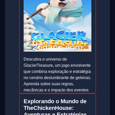
Descubra o universo de
GlacierTreasure, um jogo envolvente
que combina exploração e estratégia
no cenário deslumbrante de geleiras.
Aprenda sobre suas regras,
mecânicas e o impacto dos eventos
atuais em sua jogabilidade.
Explorando o Mundo de
2026-05-10
TheChickenHouse:
Aventuras e Estratégias