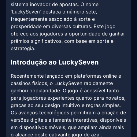
sistema inovador de apostas. O nome
'LuckySeven' destaca o número sete,
frequentemente associado à sorte e
prosperidade em diversas culturas. Este jogo
oferece aos jogadores a oportunidade de ganhar
prêmios significativos, com base em sorte e
estratégia.
Introdução ao LuckySeven
Recentemente lançado em plataformas online e
cassinos físicos, o LuckySeven rapidamente
ganhou popularidade. O jogo é acessível tanto
para jogadores experientes quanto para novatos,
graças ao seu design intuitivo e regras simples.
Os avanços tecnológicos permitiram a criação de
versões digitais altamente interativas, disponíveis
em dispositivos móveis, que ampliam ainda mais
o alcance deste cativante jogo de azar.