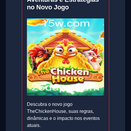
no Novo Jogo
Descubra o novo jogo
TheChickenHouse, suas regras,
dinâmicas e o impacto nos eventos
atuais.