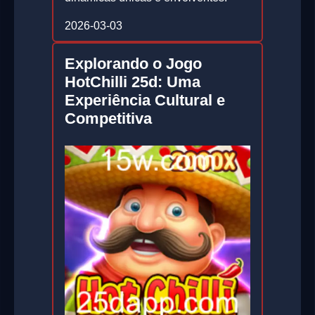
2026-03-03
Explorando o Jogo
HotChilli 25d: Uma
Experiência Cultural e
Competitiva