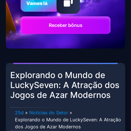
Vamos lá
Receber bônus
Explorando o Mundo de
LuckySeven: A Atração dos
Jogos de Azar Modernos
25d
»
Notícias do Setor
»
Explorando o Mundo de LuckySeven: A Atração
dos Jogos de Azar Modernos