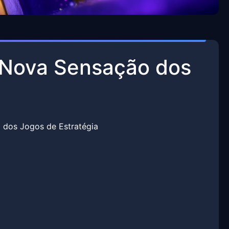
 Nova Sensação dos
dos Jogos de Estratégia