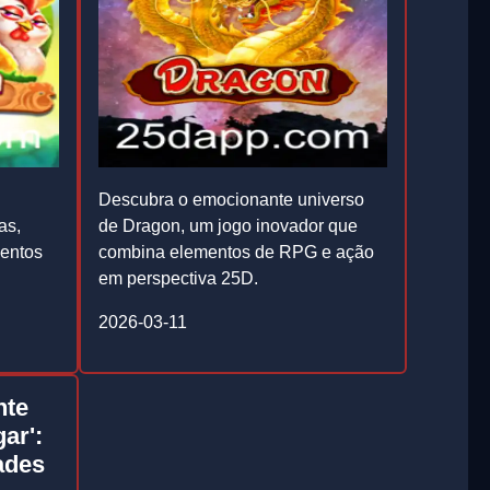
Descubra o emocionante universo
as,
de Dragon, um jogo inovador que
ventos
combina elementos de RPG e ação
em perspectiva 25D.
2026-03-11
nte
ar':
ades