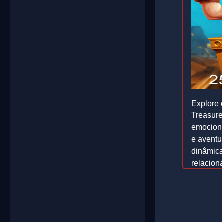
Explore 
Treasure
emociona
e aventu
dinâmica
relacion
2026-04