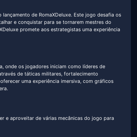
o lançamento de RomaXDeluxe. Este jogo desafia os
alhar e conquistar para se tornarem mestres do
XDeluxe promete aos estrategistas uma experiência
, onde os jogadores iniciam como líderes de
ravés de táticas militares, fortalecimento
oferecer uma experiência imersiva, com gráficos
era.
r e aproveitar de várias mecânicas do jogo para