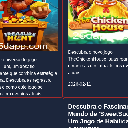
Descubra o novo jogo
TheChickenHouse, suas regr
o universo do jogo
dinâmicas e o impacto nos e
Hunt, um desafio
atuais.
nte que combina estratégia
ra. Descubra as regras, a
2026-02-11
 e como este jogo se
a com eventos atuais.
-02
Descubra o Fascina
Mundo de 'SweetSug
Um Jogo de Habilid