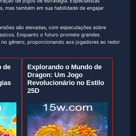
ração de jogos de estratégia. Especialistas
s, mas também em sua habilidade de engajar
pansões são elevadas, com especulações sobre
ássicos. Enquanto o futuro promete grandes
 no gênero, proporcionando aos jogadores ao redor
 de
Explorando o Mundo de
Dragon: Um Jogo
gias
Revolucionário no Estilo
25D