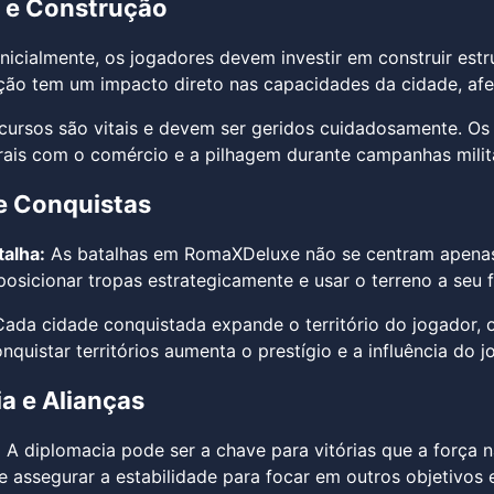
 e Construção
nicialmente, os jogadores devem investir em construir estr
ão tem um impacto direto nas capacidades da cidade, afe
ursos são vitais e devem ser geridos cuidadosamente. Os 
rais com o comércio e a pilhagem durante campanhas milit
e Conquistas
talha:
As batalhas em RomaXDeluxe não se centram apenas
posicionar tropas estrategicamente e usar o terreno a seu f
ada cidade conquistada expande o território do jogador, 
onquistar territórios aumenta o prestígio e a influência do
a e Alianças
:
A diplomacia pode ser a chave para vitórias que a força n
 assegurar a estabilidade para focar em outros objetivos e