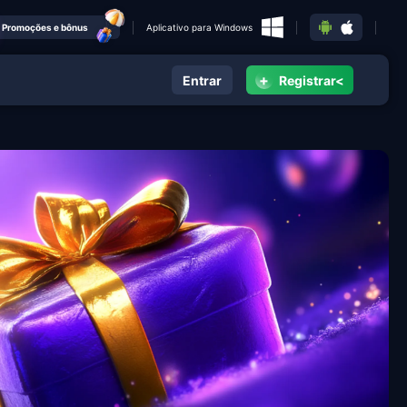
Promoções e bônus
Aplicativo para Windows
+
Entrar
Registrar<