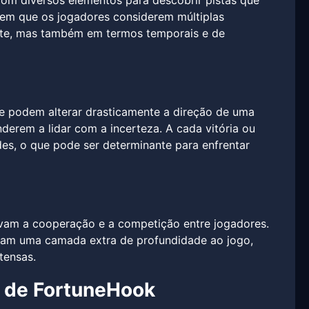
com diversos elementos para descobrir pistas que
igem que os jogadores considerem múltiplas
nte, mas também em termos temporais e de
ue podem alterar drasticamente a direção de uma
derem a lidar com a incerteza. A cada vitória ou
es, o que pode ser determinante para enfrentar
tivam a cooperação e a competição entre jogadores.
nam uma camada extra de profundidade ao jogo,
tensas.
 de FortuneHook