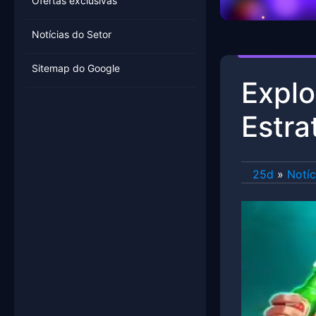
Ofertas exclusivas
Notícias do Setor
Sitemap do Google
Explo
Estra
25d
»
Notíc