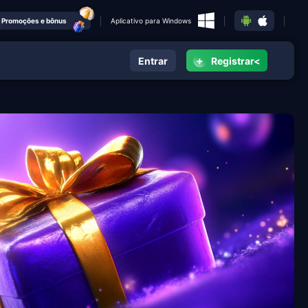
Promoções e bônus
Aplicativo para Windows
+
Entrar
Registrar<