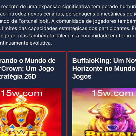
recente de uma expansão significativa tem gerado burburin
ção introduz novos cenários, personagens e mecânicas de
undo de FortuneHook. A comunidade de jogadores também e
 limites das capacidades estratégicas dos participantes. 
do jogo, mas também fortalecem a comunidade em torno d
ntinuamente evolutiva.
rando o Mundo de
BuffaloKing: Um No
rCrown: Um Jogo
Horizonte no Mundo
tratégia 25D
Jogos