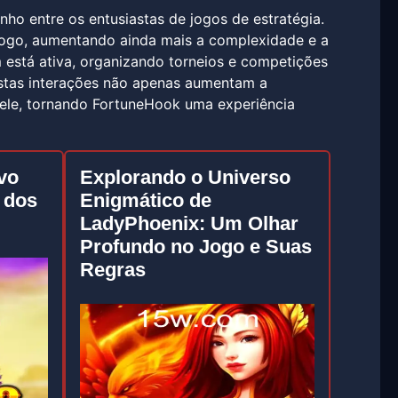
ho entre os entusiastas de jogos de estratégia.
 jogo, aumentando ainda mais a complexidade e a
stá ativa, organizando torneios e competições
Estas interações não apenas aumentam a
ele, tornando FortuneHook uma experiência
vo
Explorando o Universo
 dos
Enigmático de
LadyPhoenix: Um Olhar
Profundo no Jogo e Suas
Regras