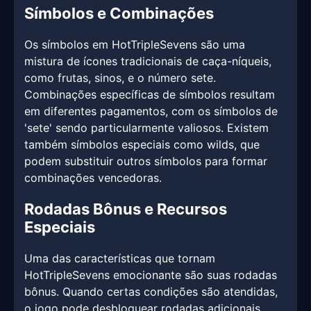
Símbolos e Combinações
Os símbolos em HotTripleSevens são uma
mistura de ícones tradicionais de caça-níqueis,
como frutas, sinos, e o número sete.
Combinações específicas de símbolos resultam
em diferentes pagamentos, com os símbolos de
'sete' sendo particularmente valiosos. Existem
também símbolos especiais como wilds, que
podem substituir outros símbolos para formar
combinações vencedoras.
Rodadas Bônus e Recursos
Especiais
Uma das características que tornam
HotTripleSevens emocionante são suas rodadas
bônus. Quando certas condições são atendidas,
o jogo pode desbloquear rodadas adicionais,