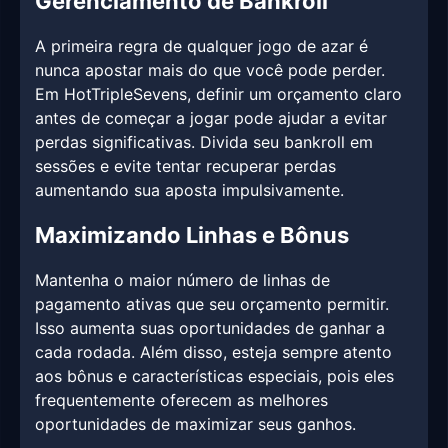
Gerenciamento de Bankroll
A primeira regra de qualquer jogo de azar é
nunca apostar mais do que você pode perder.
Em HotTripleSevens, definir um orçamento claro
antes de começar a jogar pode ajudar a evitar
perdas significativas. Divida seu bankroll em
sessões e evite tentar recuperar perdas
aumentando sua aposta impulsivamente.
Maximizando Linhas e Bônus
Mantenha o maior número de linhas de
pagamento ativas que seu orçamento permitir.
Isso aumenta suas oportunidades de ganhar a
cada rodada. Além disso, esteja sempre atento
aos bônus e características especiais, pois eles
frequentemente oferecem as melhores
oportunidades de maximizar seus ganhos.