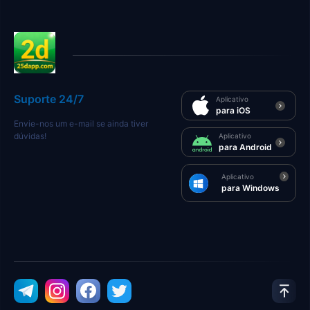
Suporte 24/7
Aplicativo
para iOS
Envie-nos um e-mail se ainda tiver
dúvidas!
Aplicativo
para Android
Aplicativo
para Windows