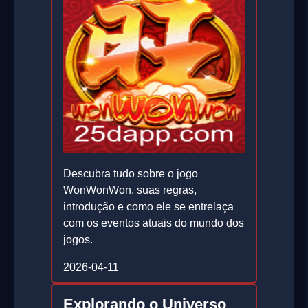
Descubra tudo sobre o jogo
WonWonWon, suas regras,
introdução e como ele se entrelaça
com os eventos atuais do mundo dos
jogos.
2026-04-11
Explorando o Universo